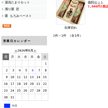
湯浅たまりセット
徳利セット
5,000円(税
濁り醤 匠
醤 もろみペースト
在庫切れ
1件～1件 （全1件）
営業日カレンダー
＜
2026年8月
＞
日
月
火
水
木
金
土
1
2
3
4
5
6
7
8
9
10
11
12
13
14
15
16
17
18
19
20
21
22
23
24
25
26
27
28
29
30
31
今日