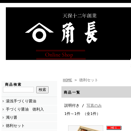
HOME
> 徳利セット
商品検索
商品一覧
湯浅手づくり醤油
説明付き /
写真のみ
手づくり醤油 徳利入
1件～1件 （全1件）
濁り醤
徳利セット